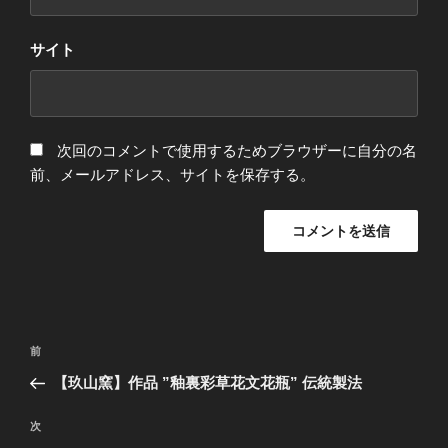
サイト
次回のコメントで使用するためブラウザーに自分の名
前、メールアドレス、サイトを保存する。
投
前
前
稿
の
【玖山窯】作品 ”釉裏彩草花文花瓶” 伝統製法
ナ
投
ビ
稿
次
次