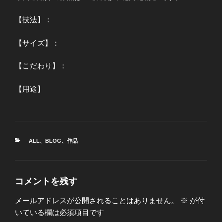
【技法】：
【サイズ】：
【こだわり】：
【用途】
カ
ALL
、
BLOG
、
作品
テ
ゴ
リ
ー
コメントを残す
メールアドレスが公開されることはありません。
※
が付
いている欄は必須項目です