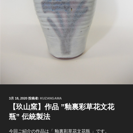
投
3月 18, 2020
投稿者:
KUZANGAMA
稿
【玖山窯】作品 ”釉裏彩草花文花
日:
瓶” 伝統製法
今回ご紹介の作品は「 釉裏彩草花文花瓶 」です。