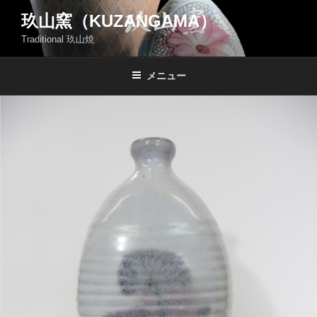
コ
玖山窯（KUZANGAMA）
ン
Traditional 玖山焼
テ
ン
ツ
メニュー
へ
ス
キ
ッ
プ