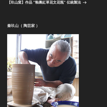
ゲ
の
【玖山窯】作品 ”釉裏紅草花文花瓶” 伝統製法
投
ー
稿
シ
ョ
秦玖山（ 陶芸家 ）
ン