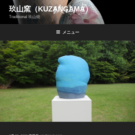
コ
玖山窯（KUZANGAMA）
ン
Traditional 玖山焼
テ
ン
ツ
メニュー
へ
ス
キ
ッ
プ