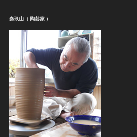
稿
シ
ョ
秦玖山（ 陶芸家 ）
ン