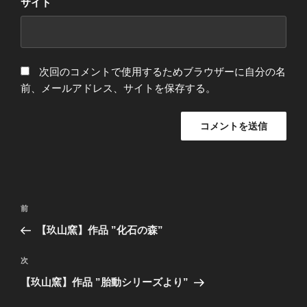
サイト
次回のコメントで使用するためブラウザーに自分の名
前、メールアドレス、サイトを保存する。
投
前
前
稿
の
【玖山窯】作品 ”化石の森”
ナ
投
ビ
稿
次
次
ゲ
の
【玖山窯】作品 ”胎動シリーズより”
投
ー