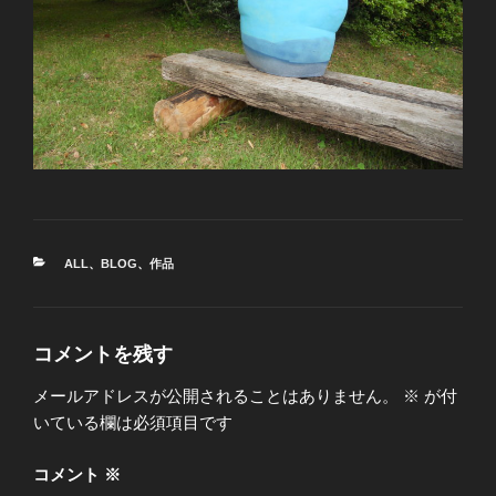
カ
ALL
、
BLOG
、
作品
テ
ゴ
リ
ー
コメントを残す
メールアドレスが公開されることはありません。
※
が付
いている欄は必須項目です
コメント
※