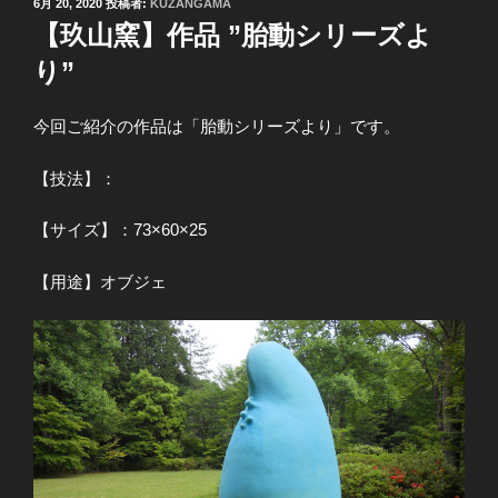
投
6月 20, 2020
投稿者:
KUZANGAMA
稿
【玖山窯】作品 ”胎動シリーズよ
日:
り”
今回ご紹介の作品は「胎動シリーズより」です。
【技法】：
【サイズ】：73×60×25
【用途】オブジェ