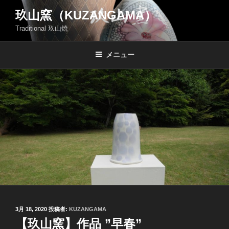
コ
玖山窯（KUZANGAMA）
ン
Traditional 玖山焼
テ
ン
ツ
メニュー
へ
ス
キ
ッ
プ
投
3月 18, 2020
投稿者:
KUZANGAMA
稿
【玖山窯】作品 ”早春”
日: