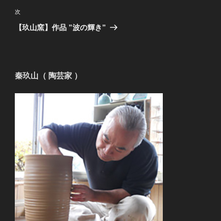
ビ
稿
次
次
ゲ
の
【玖山窯】作品 ”波の輝き”
投
ー
稿
シ
ョ
秦玖山（ 陶芸家 ）
ン