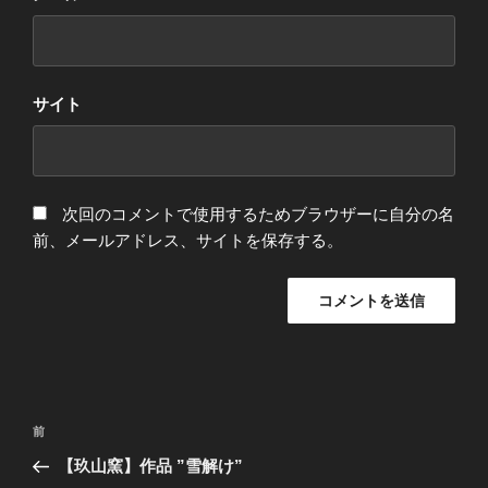
サイト
次回のコメントで使用するためブラウザーに自分の名
前、メールアドレス、サイトを保存する。
投
前
前
稿
の
【玖山窯】作品 ”雪解け”
ナ
投