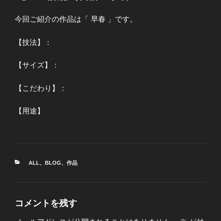
今回ご紹介の作品は「 早春 」です。
【技法】：
【サイズ】：
【こだわり】：
【用途】
カ
ALL
、
BLOG
、
作品
テ
ゴ
リ
ー
コメントを残す