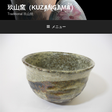
コ
玖山窯（KUZANGAMA）
ン
Traditional 玖山焼
テ
ン
ツ
メニュー
へ
ス
キ
ッ
プ