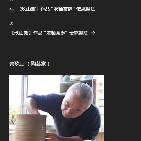
稿
の
【玖山窯】作品 ”灰釉茶碗” 伝統製法
ナ
投
ビ
稿
次
次
ゲ
の
【玖山窯】作品 ”灰釉茶碗” 伝統製法
投
ー
稿
シ
ョ
秦玖山（ 陶芸家 ）
ン