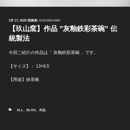
投
3月 17, 2020
投稿者:
KUZANGAMA
稿
【玖山窯】作品 ”灰釉鉄彩茶碗” 伝
日:
統製法
今回ご紹介の作品は「 灰釉鉄彩茶碗 」です。
【サイズ】： 13×8.5
【用途】抹茶碗
カ
ALL
、
BLOG
、
作品
テ
ゴ
リ